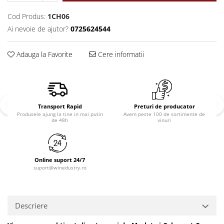
Cod Produs:
1CH06
Ai nevoie de ajutor?
0725624544
Adauga la Favorite
Cere informatii
Transport Rapid
Preturi de producator
Produsele ajung la tine in mai putin
Avem peste 100 de sortimente de
de 48h
vinuri
Online suport 24/7
suport@winedustry.ro
Descriere