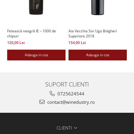
Fetească neagră IE – 1000 de
Aia Vecchia Sor Ugo Bolgheri
Ba
chipuri
Superiore 2018
23
120,00 Lei
154,00 Lei
Adauga in cos
Adauga in cos
SUPORT CLIENTI
0725624544
contact@winedustry.ro
CLIENTI