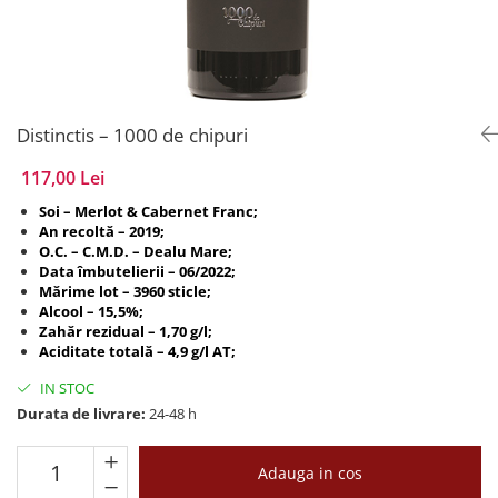
Distinctis – 1000 de chipuri
117,00 Lei
Soi – Merlot & Cabernet Franc;
An recoltă – 2019;
O.C. – C.M.D. – Dealu Mare;
Data îmbutelierii – 06/2022;
Mărime lot – 3960 sticle;
Alcool – 15,5%;
Zahăr rezidual – 1,70 g/l;
Aciditate totală – 4,9 g/l AT;
IN STOC
Durata de livrare:
24-48 h
Adauga in cos