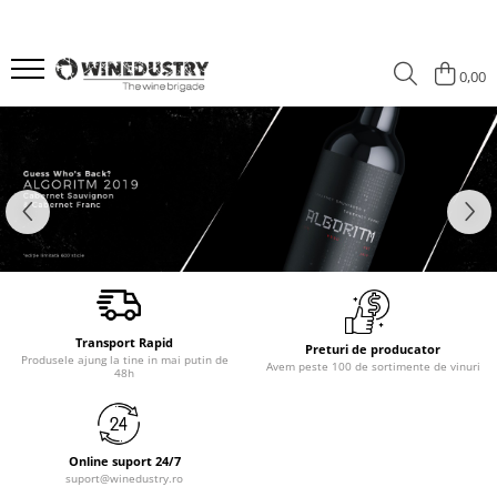
0,00
Transport Rapid
Preturi de producator
Produsele ajung la tine in mai putin de
Avem peste 100 de sortimente de vinuri
48h
Online suport 24/7
suport@winedustry.ro