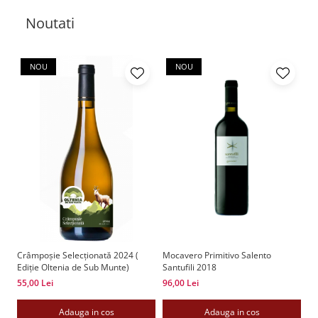
Noutati
NOU
NOU
Crâmpoșie Selecționată 2024 (
Mocavero Primitivo Salento
Ne
Ediție Oltenia de Sub Munte)
Santufili 2018
(E
55,00 Lei
96,00 Lei
55
Adauga in cos
Adauga in cos