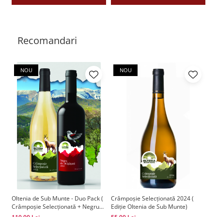
Recomandari
NOU
NOU
Oltenia de Sub Munte - Duo Pack (
Crâmpoșie Selecționată 2024 (
Ne
Crâmpoșie Selecționată + Negru
Ediție Oltenia de Sub Munte)
(E
de Drăgășani )