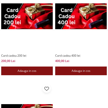
Card cadou 200 lei
Card cadou 400 lei
200,00 Lei
400,00 Lei
Adauga in cos
Adauga in cos