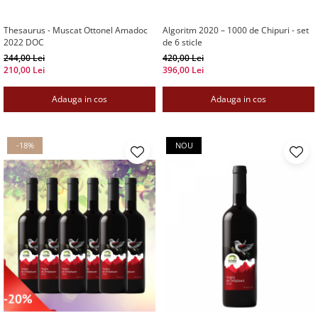
Thesaurus - Muscat Ottonel Amadoc
Algoritm 2020 – 1000 de Chipuri - set
2022 DOC
de 6 sticle
244,00 Lei
420,00 Lei
210,00 Lei
396,00 Lei
Adauga in cos
Adauga in cos
-18%
NOU