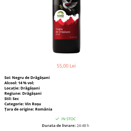
55,00 Lei
Soi: Negru de Drăgășani
Alcool: 14 % vol;
Locaţie: Drăgășani
Regiune: Drăgășani
Stil: Sec
Categorie: Vin Roșu
Țara de origine: România
IN STOC
Durata de livrare:
24-48 h