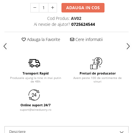
ADAUGA IN COS
Cod Produs:
AV02
Ai nevoie de ajutor?
0725624544
Adauga la Favorite
Cere informatii
Transport Rapid
Preturi de producator
Produsele ajung la tine in mai putin
Avem peste 100 de sortimente de
de 48h
vinuri
Online suport 24/7
suport@winedustry.ro
Descriere