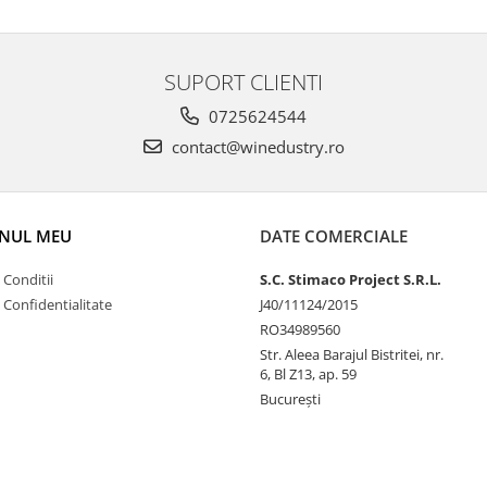
SUPORT CLIENTI
0725624544
contact@winedustry.ro
NUL MEU
DATE COMERCIALE
 Conditii
S.C. Stimaco Project S.R.L.
e Confidentialitate
J40/11124/2015
RO34989560
Str. Aleea Barajul Bistritei, nr.
6, Bl Z13, ap. 59
București