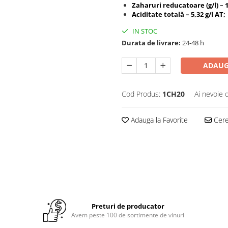
Zaharuri reducatoare (g/l) – 
Aciditate totală – 5,32 g/l AT;
IN STOC
Durata de livrare:
24-48 h
ADAUG
Cod Produs:
1CH20
Ai nevoie 
Adauga la Favorite
Cere 
Preturi de producator
Avem peste 100 de sortimente de vinuri