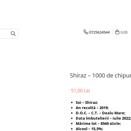
0725624544
0,00
Shiraz – 1000 de chipur
51,00 Lei
Soi – Shiraz;
An recoltă – 2019;
D.O.C. – C.T. – Dealu Mare;
Data îmbutelierii – iulie 2022
Mărime lot – 8560 sticle;
Alcool – 15,5%;