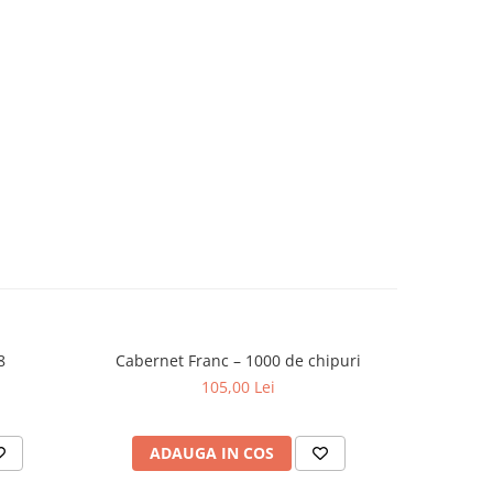
8
Cabernet Franc – 1000 de chipuri
CampoRe
105,00 Lei
ADAUGA IN COS
AD