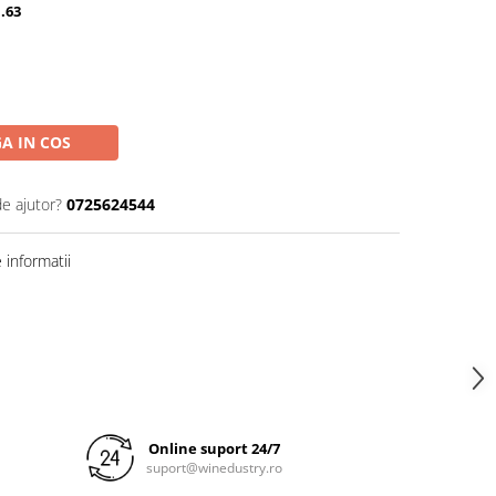
1.63
A IN COS
de ajutor?
0725624544
informatii
Online suport 24/7
suport@winedustry.ro