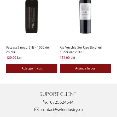
Fetească neagră IE – 1000 de
Aia Vecchia Sor Ugo Bolgheri
Ba
chipuri
Superiore 2018
23
120,00 Lei
154,00 Lei
Adauga in cos
Adauga in cos
SUPORT CLIENTI
0725624544
contact@winedustry.ro