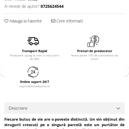
Ai nevoie de ajutor?
0725624544
Adauga la Favorite
Cere informatii
Transport Rapid
Preturi de producator
Produsele ajung la tine in mai putin
Avem peste 100 de sortimente de
de 48h
vinuri
Online suport 24/7
suport@winedustry.ro
Descriere
Fiecare butuc de vie are o poveste distinctă. Un vin obținut din
strugurii crescuți pe o singură parcelă este un purtător de