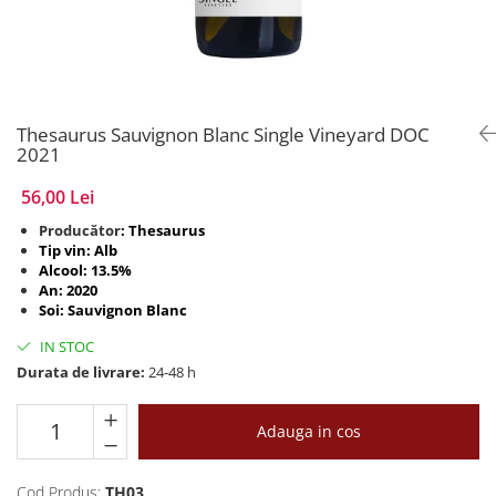
Thesaurus Sauvignon Blanc Single Vineyard DOC
2021
56,00 Lei
Producător
: Thesaurus
Tip vin: Alb
Alcool: 13.5%
An: 2020
Soi: Sauvignon Blanc
IN STOC
Durata de livrare:
24-48 h
Adauga in cos
Cod Produs:
TH03