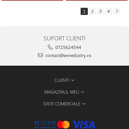
1
2
3
4
SUPORT CLIENTI
0725624544
contact@winedustry.ro
CLIENTI
MAGAZINUL MEU
DATE COMERCIALE