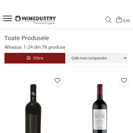
0,00
Toate Produsele
Afiseaza:
1-
24
din
78
produse
Filtre